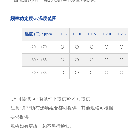
* 回流后1小时，在25°C条件下测量的频率。
频率稳定度vs.温度范围
温度 (℃) / ppm
± 0.5
± 1.0
± 1.5
± 2.0
± 2.5
-20 ~ +70
⚪
⚪
⚪
⚪
⚪
-30 ~ +85
⚪
⚪
⚪
⚪
⚪
-40 ~ +85
⚪
⚪
⚪
⚪
⚪
⚪: 可提供 ▲: 有条件下提供❌: 不可提供
注意: 并非所有选项组合都可提供，其他规格可根据
要求提供。
规格如有更改，恕不另行通知。