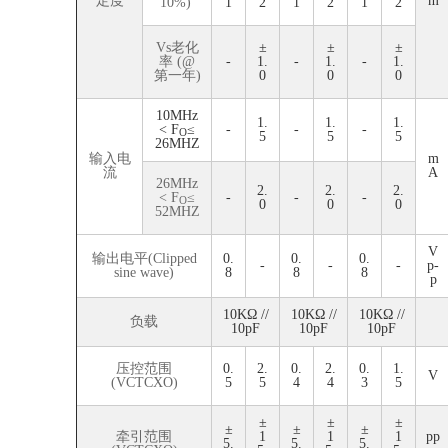
定度
m
10%)
1
2
1
2
1
2
Vs老化
±
±
±
率 (@
-
1.
-
1.
-
1.
第一年)
0
0
0
10MHz
1.
1.
1.
< F
≤
-
-
-
O
5
5
5
26MHZ
输入电
m
流
A
26MHz
2.
2.
2.
< F
≤
-
-
-
O
0
0
0
52MHZ
V
输出电平(Clipped
0.
0.
0.
-
-
-
p-
sine wave)
8
8
8
p
10KΩ //
10KΩ //
10KΩ //
负载
10pF
10pF
10pF
压控范围
0.
2.
0.
2.
0.
1.
V
(VCTCXO)
5
5
4
4
3
5
±
±
±
±
±
±
牵引范围
1
1
1
pp
5.
5.
5.