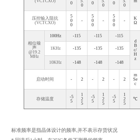
(VCTCXO)
5.
5.
5.
m
0
0
0
0
0
0
5
5
5
压控输入阻抗
K
0
-
0
-
0
-
(VCTCXO)
Ω
0
0
0
100Hz
-115
-115
-115
d
相位噪
B
声
1KHz
-135
-135
-135
c/
@19.2
H
MHz
z
10KHz
-148
-148
-148
m
启动时间
-
2
-
2
-
2
Se
c
1
1
1
-5
-5
-5
存储温度
2
2
2
℃
5
5
5
5
5
5
标准频率是指晶体设计的频率,并不表示存货状况