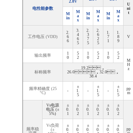
2.8V
U
电性能参数
ni
M
M
M
t
M
M
M
a
a
a
in
in
in
x
x
x
3.
2.
2.
2.
1.
1.
4
3
6
工作电压 (VDD)
6
7
8
V
6
7
2
6
1
9
5
5
5
1
5
1
5
1
5
输出频率
0
2
0
2
0
2
M
H
19.2，
z
标称频率
26.0，32.0，
38.4
±
±
±
频率精确度 (25
pp
-
1.
-
1.
-
1.
°C)
m
5
5
5
Vs电源
±
±
±
±
±
±
电压 (±
0.
0.
0.
0.
0.
0.
5%)
1
2
1
2
1
2
Vs负荷
±
±
±
±
±
±
频率稳
pp
(±
0.
0.
0.
0.
0.
0.